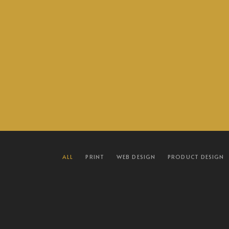
SUIVEZ NOUS POUR NE RATER AUCUN ÉVÈNEMENT :
ALL
PRINT
WEB DESIGN
PRODUCT DESIGN
Facebook
Instagram
© 2025 Uhabia Ikastola. All Rights Reserved.