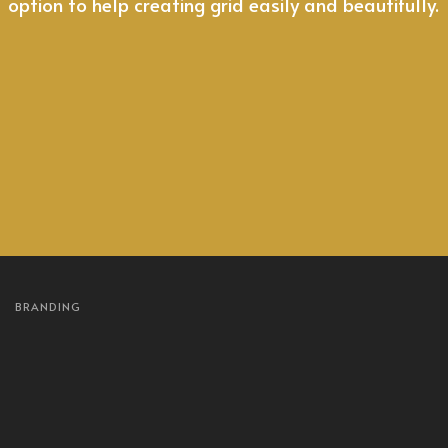
option to help creating grid easily and beautifully.
BRANDING
Case Study
Asymmetry
Stacking Box